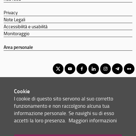
Privacy
Note Legali
Accessibilità e usabilità
Monitoraggio
Area personale
Corso di laurea triennale in Scienze Politiche
Cookie
© Copyright 2012-2026 Università degli Studi di Firenze UNIFI
I cookie di questo sito servono al suo corretto
P.IVA/Cod.Fis 01279680480
funzionamento e non raccolgono alcuna tua
informazione personale. Se navighi su di esso
Scuola di Scienze Politiche 'Cesare Alfieri' - Via delle Pandette, 32 -
accetti la loro presenza.
Maggiori informazioni
50127 Firenze (FI)
Tel: +39 055 2759076