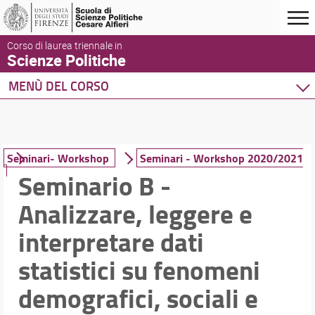
Corso di laurea triennale in
Scienze Politiche
MENÙ DEL CORSO
Home
Corso di studio
Didattica
Seminari- Workshop
Seminari - Workshop 2020/2021
Seminario B -
Piano di studio
Ricerca insegnamenti
Analizzare, leggere e
Insegnamenti di lingue
Seminari- Workshop
interpretare dati
Stage /Tirocinio
statistici su fenomeni
Mobilità internazionale
Per laurearsi
demografici, sociali e
Tesi di Laurea