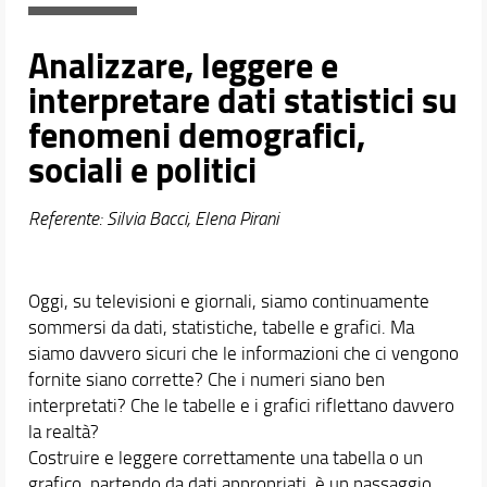
Proseguire dopo la laurea
Docenti
Analizzare, leggere e
Orario e calendari
interpretare dati statistici su
fenomeni demografici,
sociali e politici
Referente: Silvia Bacci, Elena Pirani
Oggi, su televisioni e giornali, siamo continuamente
sommersi da dati, statistiche, tabelle e grafici. Ma
siamo davvero sicuri che le informazioni che ci vengono
fornite siano corrette? Che i numeri siano ben
interpretati? Che le tabelle e i grafici riflettano davvero
la realtà?
Costruire e leggere correttamente una tabella o un
grafico, partendo da dati appropriati, è un passaggio