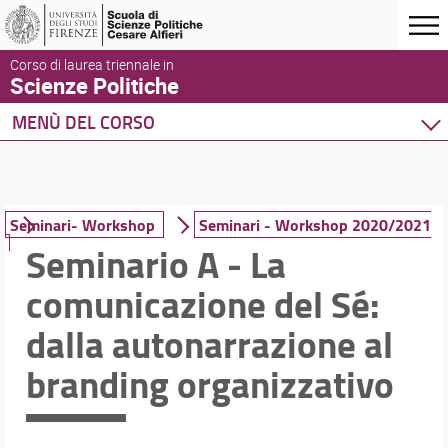
Corso di laurea triennale in
Scienze Politiche
MENÙ DEL CORSO
Home
Corso di studio
Didattica
Seminari- Workshop
Seminari - Workshop 2020/2021
Seminario A - La
Piano di studio
Ricerca insegnamenti
comunicazione del Sé:
Insegnamenti di lingue
Seminari- Workshop
dalla autonarrazione al
Stage /Tirocinio
branding organizzativo
Mobilità internazionale
Per laurearsi
Tesi di Laurea