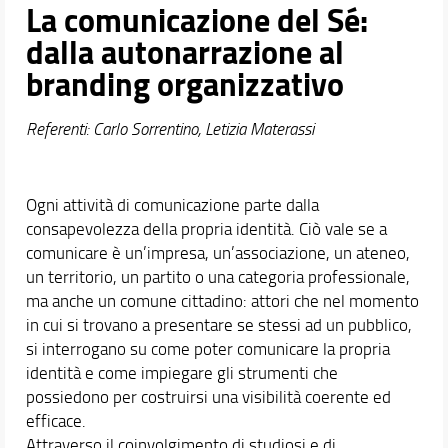
Proseguire dopo la laurea
La comunicazione del Sé:
dalla autonarrazione al
Docenti
branding organizzativo
Orario e calendari
Referenti: Carlo Sorrentino, Letizia Materassi
Ogni attività di comunicazione parte dalla
consapevolezza della propria identità. Ciò vale se a
comunicare è un’impresa, un’associazione, un ateneo,
un territorio, un partito o una categoria professionale,
ma anche un comune cittadino: attori che nel momento
in cui si trovano a presentare se stessi ad un pubblico,
si interrogano su come poter comunicare la propria
identità e come impiegare gli strumenti che
possiedono per costruirsi una visibilità coerente ed
efficace.
Attraverso il coinvolgimento di studiosi e di