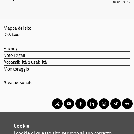
30.09.2022
Mappa del sito
RSS feed
Privacy
Note Legali
Accessibilità e usabilità
Monitoraggio
Area personale
Corso di laurea triennale in Scienze Politiche
Cookie
© Copyright 2012-2026 Università degli Studi di Firenze UNIFI
I cookie di questo sito servono al suo corretto