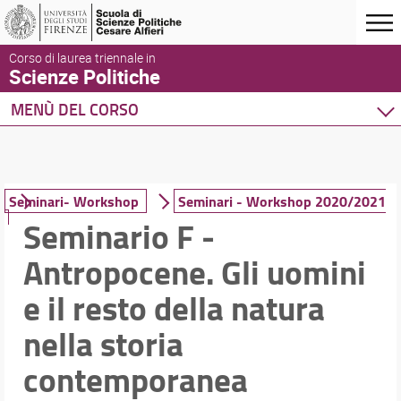
Corso di laurea triennale in
Scienze Politiche
MENÙ DEL CORSO
Home
Corso di studio
Didattica
Seminari- Workshop
Seminari - Workshop 2020/2021
Seminario F -
Piano di studio
Ricerca insegnamenti
Antropocene. Gli uomini
Insegnamenti di lingue
Seminari- Workshop
e il resto della natura
Stage /Tirocinio
nella storia
Mobilità internazionale
Per laurearsi
contemporanea
Tesi di Laurea